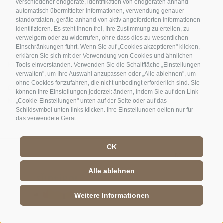
verschiedener endgeräte, identifikation von endgeräten anhand
automatisch übermittelter informationen, verwendung genauer
standortdaten, geräte anhand von aktiv angeforderten informationen
identifizieren. Es steht Ihnen frei, Ihre Zustimmung zu erteilen, zu
verweigern oder zu widerrufen, ohne dass dies zu wesentlichen
Einschränkungen führt. Wenn Sie auf „Cookies akzeptieren" klicken,
erklären Sie sich mit der Verwendung von Cookies und ähnlichen
KONTAKTE
BESUCHERZENTREN
Tools einverstanden. Verwenden Sie die Schaltfläche „Einstellungen
verwalten", um Ihre Auswahl anzupassen oder „Alle ablehnen", um
ohne Cookies fortzufahren, die nicht unbedingt erforderlich sind. Sie
GEFÜHRTE
SCHULEN
können Ihre Einstellungen jederzeit ändern, indem Sie auf den Link
NATURERLEBNISSE
„Cookie-Einstellungen" unten auf der Seite oder auf das
Schildsymbol unten links klicken. Ihre Einstellungen gelten nur für
das verwendete Gerät.
OK
DE
//
IT
//
EN
Alle ablehnen
Weitere Informationen