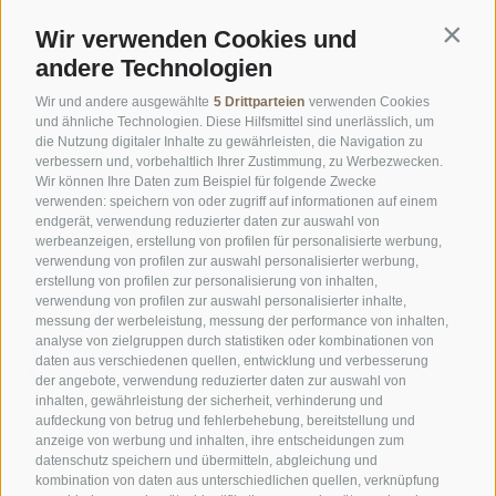
Wir verwenden Cookies und
Contin
andere Technologien
Wir und andere ausgewählte
5 Drittparteien
verwenden Cookies
und ähnliche Technologien. Diese Hilfsmittel sind unerlässlich, um
die Nutzung digitaler Inhalte zu gewährleisten, die Navigation zu
verbessern und, vorbehaltlich Ihrer Zustimmung, zu Werbezwecken.
Wir können Ihre Daten zum Beispiel für folgende Zwecke
©
OpenStreetMap
contributors
verwenden: speichern von oder zugriff auf informationen auf einem
endgerät, verwendung reduzierter daten zur auswahl von
werbeanzeigen, erstellung von profilen für personalisierte werbung,
verwendung von profilen zur auswahl personalisierter werbung,
erstellung von profilen zur personalisierung von inhalten,
verwendung von profilen zur auswahl personalisierter inhalte,
messung der werbeleistung, messung der performance von inhalten,
analyse von zielgruppen durch statistiken oder kombinationen von
daten aus verschiedenen quellen, entwicklung und verbesserung
der angebote, verwendung reduzierter daten zur auswahl von
inhalten, gewährleistung der sicherheit, verhinderung und
AMT FÜR DEN NATIONALPARK STILFSERJOCH
aufdeckung von betrug und fehlerbehebung, bereitstellung und
anzeige von werbung und inhalten, ihre entscheidungen zum
datenschutz speichern und übermitteln, abgleichung und
SOCIAL-MEDIA-RICHTLINIEN
|
IMPRESSUM
|
SITEMAP
|
COOKIE-RICHTLINIE
|
kombination von daten aus unterschiedlichen quellen, verknüpfung
PRIVACY
|
Cookie Präferenzen