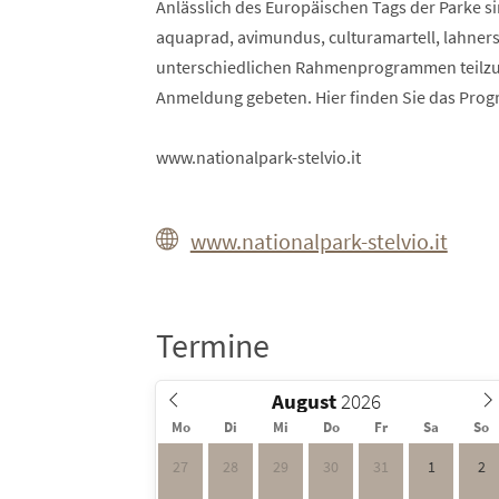
Anlässlich des Europäischen Tags der Parke si
aquaprad, avimundus, culturamartell, lahnersä
unterschiedlichen Rahmenprogrammen teilz
Anmeldung gebeten. Hier finden Sie das Pro
www.nationalpark-stelvio.it
www.nationalpark-stelvio.it
Termine
August
Mo
Di
Mi
Do
Fr
Sa
So
27
28
29
30
31
1
2