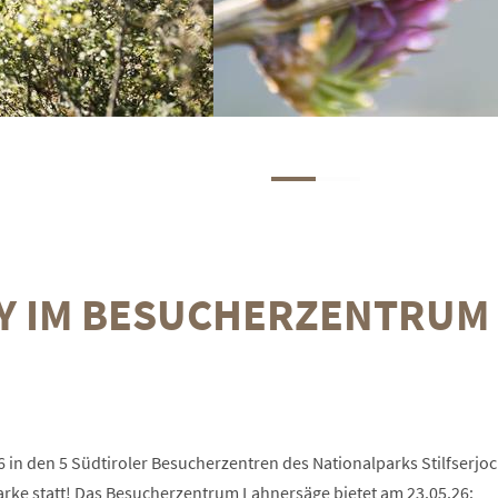
AY IM BESUCHERZENTRUM
6 in den 5 Südtiroler Besucherzentren des Nationalparks Stilfserjoc
Parke statt! Das Besucherzentrum Lahnersäge bietet am 23.05.26: