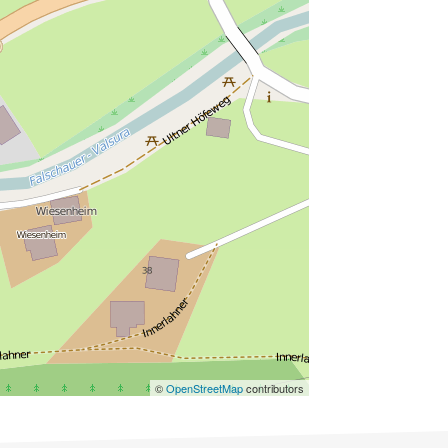
©
OpenStreetMap
contributors