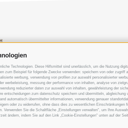
H
SOCIAL-MEDIA-RICHTLINIEN
|
IMPRESSUM
|
SITEM
hnologien
che Technologien. Diese Hilfsmittel sind unerlässlich, um die Nutzung digita
n zum Beispiel für folgende Zwecke verwenden: speichern von oder zugriff a
lisierte werbung, verwendung von profilen zur auswahl personalisierter werbun
 der werbeleistung, messung der performance von inhalten, analyse von zielgr
wendung reduzierter daten zur auswahl von inhalten, gewährleistung der sich
UCHERZENTREN
GEFÜHRTE NATURERLEBNISS
ihre entscheidungen zum datenschutz speichern und übermitteln, abgleichung 
hand automatisch übermittelter informationen, verwendung genauer standortda
rweigern oder zu widerrufen, ohne dass dies zu wesentlichen Einschränkungen f
. Verwenden Sie die Schaltfläche „Einstellungen verwalten", um Ihre Auswah
erzeit ändern, indem Sie auf den Link „Cookie-Einstellungen" unten auf der Sei