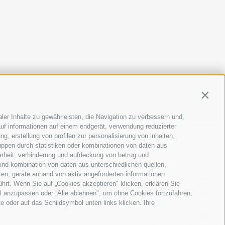
AP
|
COOKIE-RICHTLINIE
|
PRIVACY
|
Cookie Präferenzen
Contin
ler Inhalte zu gewährleisten, die Navigation zu verbessern und,
uf informationen auf einem endgerät, verwendung reduzierter
g, erstellung von profilen zur personalisierung von inhalten,
uppen durch statistiken oder kombinationen von daten aus
erheit, verhinderung und aufdeckung von betrug und
E
SCHULEN
und kombination von daten aus unterschiedlichen quellen,
ten, geräte anhand von aktiv angeforderten informationen
ührt. Wenn Sie auf „Cookies akzeptieren" klicken, erklären Sie
EVE
l anzupassen oder „Alle ablehnen", um ohne Cookies fortzufahren,
te oder auf das Schildsymbol unten links klicken. Ihre
DE
//
IT
//
EN
WET