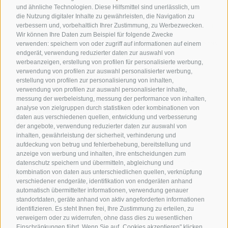
und ähnliche Technologien. Diese Hilfsmittel sind unerlässlich, um
die Nutzung digitaler Inhalte zu gewährleisten, die Navigation zu
verbessern und, vorbehaltlich Ihrer Zustimmung, zu Werbezwecken.
Wir können Ihre Daten zum Beispiel für folgende Zwecke
©
OpenStreetMap
contributors
verwenden: speichern von oder zugriff auf informationen auf einem
endgerät, verwendung reduzierter daten zur auswahl von
werbeanzeigen, erstellung von profilen für personalisierte werbung,
verwendung von profilen zur auswahl personalisierter werbung,
erstellung von profilen zur personalisierung von inhalten,
verwendung von profilen zur auswahl personalisierter inhalte,
messung der werbeleistung, messung der performance von inhalten,
analyse von zielgruppen durch statistiken oder kombinationen von
daten aus verschiedenen quellen, entwicklung und verbesserung
der angebote, verwendung reduzierter daten zur auswahl von
inhalten, gewährleistung der sicherheit, verhinderung und
AMT FÜR DEN NATIONALPARK STILFSERJOCH
aufdeckung von betrug und fehlerbehebung, bereitstellung und
anzeige von werbung und inhalten, ihre entscheidungen zum
datenschutz speichern und übermitteln, abgleichung und
SOCIAL-MEDIA-RICHTLINIEN
|
IMPRESSUM
|
SITEMAP
|
COOKIE-RICHTLINIE
|
kombination von daten aus unterschiedlichen quellen, verknüpfung
PRIVACY
|
Cookie Präferenzen
verschiedener endgeräte, identifikation von endgeräten anhand
automatisch übermittelter informationen, verwendung genauer
standortdaten, geräte anhand von aktiv angeforderten informationen
identifizieren. Es steht Ihnen frei, Ihre Zustimmung zu erteilen, zu
verweigern oder zu widerrufen, ohne dass dies zu wesentlichen
Einschränkungen führt. Wenn Sie auf „Cookies akzeptieren" klicken,