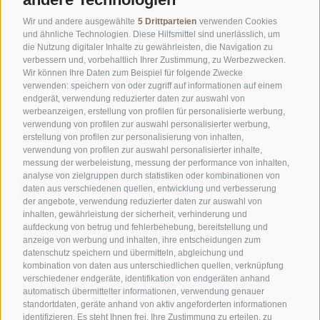
Wir und andere ausgewählte
5 Drittparteien
verwenden Cookies
und ähnliche Technologien. Diese Hilfsmittel sind unerlässlich, um
die Nutzung digitaler Inhalte zu gewährleisten, die Navigation zu
verbessern und, vorbehaltlich Ihrer Zustimmung, zu Werbezwecken.
Wir können Ihre Daten zum Beispiel für folgende Zwecke
©
OpenStreetMap
contributors
verwenden: speichern von oder zugriff auf informationen auf einem
endgerät, verwendung reduzierter daten zur auswahl von
werbeanzeigen, erstellung von profilen für personalisierte werbung,
verwendung von profilen zur auswahl personalisierter werbung,
erstellung von profilen zur personalisierung von inhalten,
verwendung von profilen zur auswahl personalisierter inhalte,
messung der werbeleistung, messung der performance von inhalten,
analyse von zielgruppen durch statistiken oder kombinationen von
daten aus verschiedenen quellen, entwicklung und verbesserung
der angebote, verwendung reduzierter daten zur auswahl von
inhalten, gewährleistung der sicherheit, verhinderung und
AMT FÜR DEN NATIONALPARK STILFSERJOCH
aufdeckung von betrug und fehlerbehebung, bereitstellung und
anzeige von werbung und inhalten, ihre entscheidungen zum
SOCIAL-MEDIA-RICHTLINIEN
|
IMPRESSUM
|
SITEMAP
|
COOKIE-RICHTLINIE
|
datenschutz speichern und übermitteln, abgleichung und
kombination von daten aus unterschiedlichen quellen, verknüpfung
PRIVACY
|
Cookie Präferenzen
verschiedener endgeräte, identifikation von endgeräten anhand
automatisch übermittelter informationen, verwendung genauer
standortdaten, geräte anhand von aktiv angeforderten informationen
identifizieren. Es steht Ihnen frei, Ihre Zustimmung zu erteilen, zu